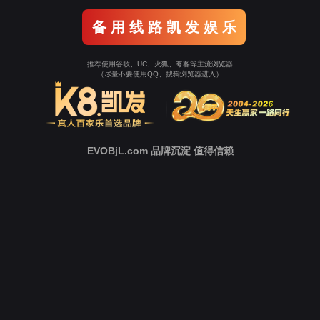
备 用 线 路 凯 发 娱 乐
推荐使用谷歌、UC、火狐、夸客等主流浏览器
（尽量不要使用QQ、搜狗浏览器进入）
EVOBjL.com 品牌沉淀 值得信赖