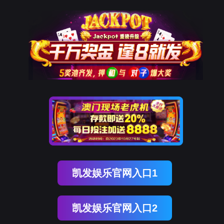
凯发娱乐官网入口1
凯发娱乐官网入口2