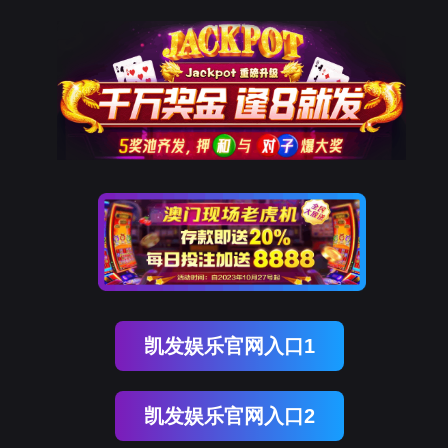
凯发娱乐官网入口1
凯发娱乐官网入口2