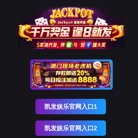
凯发娱乐官网入口1
凯发娱乐官网入口2