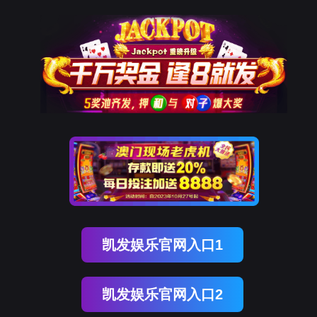
凯发娱乐官网入口1
凯发娱乐官网入口2